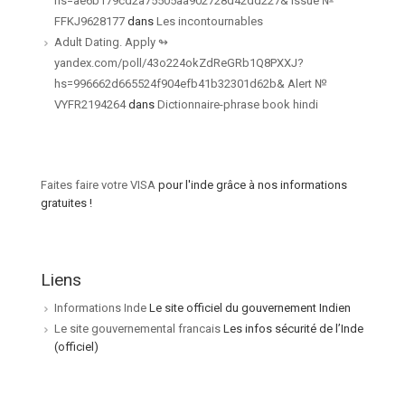
hs=ae6b179cd2a75505aa902728d42dd227& Issue №
FFKJ9628177
dans
Les incontournables
Adult Dating. Apply ↬
yandex.com/poll/43o224okZdReGRb1Q8PXXJ?
hs=996662d665524f904efb41b32301d62b& Alert №
VYFR2194264
dans
Dictionnaire-phrase book hindi
Faites faire votre VISA
pour l'inde grâce à nos informations
gratuites !
Liens
Informations Inde
Le site officiel du gouvernement Indien
Le site gouvernemental francais
Les infos sécurité de l’Inde
(officiel)