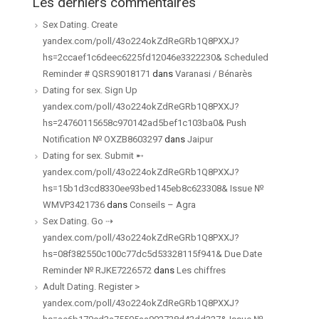
Les derniers commentaires
Sex Dating. Create
yandex.com/poll/43o224okZdReGRb1Q8PXXJ?
hs=2ccaef1c6deec6225fd12046e3322230& Scheduled
Reminder # QSRS9018171
dans
Varanasi / Bénarès
Dating for sex. Sign Up
yandex.com/poll/43o224okZdReGRb1Q8PXXJ?
hs=24760115658c970142ad5bef1c103ba0& Push
Notification № OXZB8603297
dans
Jaipur
Dating for sex. Submit ➸
yandex.com/poll/43o224okZdReGRb1Q8PXXJ?
hs=15b1d3cd8330ee93bed145eb8c623308& Issue №
WMVP3421736
dans
Conseils – Agra
Sex Dating. Go ⇢
yandex.com/poll/43o224okZdReGRb1Q8PXXJ?
hs=08f382550c100c77dc5d53328115f941& Due Date
Reminder № RJKE7226572
dans
Les chiffres
Adult Dating. Register >
yandex.com/poll/43o224okZdReGRb1Q8PXXJ?