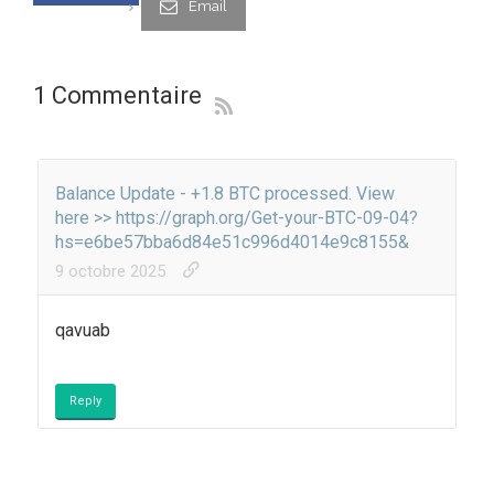
Email
1 Commentaire
Balance Update - +1.8 BTC processed. View
here >> https://graph.org/Get-your-BTC-09-04?
hs=e6be57bba6d84e51c996d4014e9c8155&
9 octobre 2025
qavuab
Reply